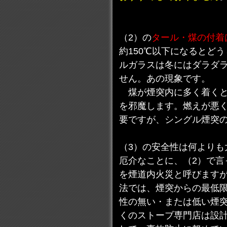
（2）の
タール・煤の付着
約150℃以下になるとど
ルガラスは冬にはダラダ
せん。あの現象です。
煤が煙突内に多く着くと
を邪魔します。燃えが悪
要ですが、シングル煙突
（3）の安全性は何よりも
厄介なことに、（2）で言
を煙道内火災と呼びますが
法では、煙突からの最低限
性の無い・または低い煙
くのストーブ専門店は設