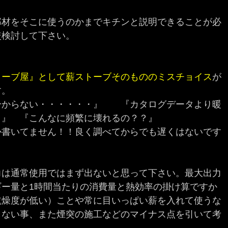
部材をそこに使うのかまでキチンと説明できることが必
較検討して下さい。
トーブ屋』として薪ストーブそのもののミスチョイス
が
す。
分からない・・・・・・』 『カタログデータより暖
・』 『こんなに頻繁に壊れるの？？』
か書いてません！！良く調べてからでも遅くはないです
力は通常使用ではまず出ないと思って下さい。最大出力
ー量と1時間当たりの消費量と熱効率の掛け算ですか
乾燥度が低い）ことや常に目いっぱい薪を入れて使うな
しない事、また煙突の施工などのマイナス点を引いて考