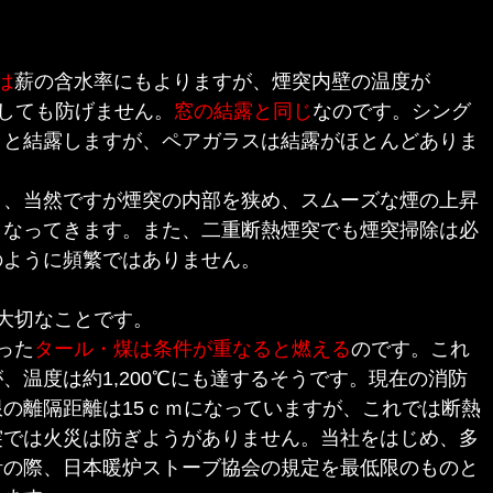
は
薪の含水率にもよりますが、煙突内壁の温度が
うしても防げません。
窓の結露と同じ
なのです。シング
ラと結露しますが、ペアガラスは結露がほとんどありま
、当然ですが煙突の内部を狭め、スムーズな煙の上昇
くなってきます。また、二重断熱煙突でも煙突掃除は必
のように頻繁ではありません。
大切なことです。
った
タール・煤は条件が重なると燃える
のです。これ
、温度は約1,200℃にも達するそうです。現在の消防
の離隔距離は15ｃｍになっていますが、これでは断熱
突では火災は防ぎようがありません。当社をはじめ、多
計の際、日本暖炉ストーブ協会の規定を最低限のものと