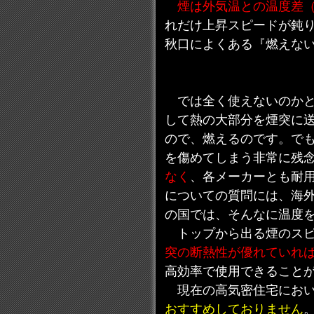
煙は外気温との温度差
れだけ上昇スピードが鈍
秋口によくある『燃えな
では全く使えないのかと
して熱の大部分を煙突に
ので、燃えるのです。で
を傷めてしまう非常に残
なく
、各メーカーとも耐用
についての質問には、海
の国では、そんなに温度
トップから出る煙のスピ
突の断熱性が優れていれ
高効率で使用できること
現在の高気密住宅におい
おすすめしておりません