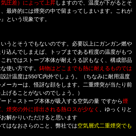
（気圧差）によって上昇
しますので、温度が下がるとそ
り、最終的には煙突の中で留まってしまいます。これが
い』という現象です。
いうとそうでもないのです。必要以上にガンガン燃や
送り込んでしまえば、トップまである程度の温度がもつ
もこれではストーブ本体が耐えうる訳もなく、構成部品
念な使い方です。
鋳物はどこまでも熱に耐えるものでは
設計温度は550℃内外でしょう。（ちなみに耐用温度
外メーカーは、怪訝な顔をします。二重煙突が当たり前
を上げることがないのでしょう。）
ード＝ストーブ本体が吸入する空気の量 ですから
煙
ば、煙突の外に排出される熱ロスが少なく
、ゆっくりと
がお解かりいただけると思います
てはなおさらのこと、弊社では
空気層式二重煙突でも
。