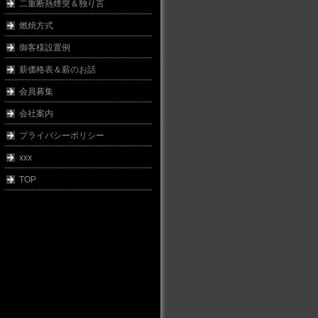
二重断熱煙突＆独り言
燃焼方式
御客様設置例
薪価格表＆薪のお話
会員募集
会社案内
プライバシーポリシー
xxx
TOP