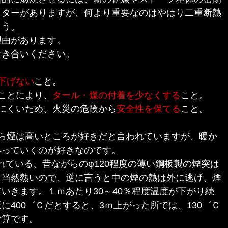
クターがありますが、何より重要なのはやはり二重断熱
ょう。
理由があります。
付き合いください。
下げない
こと。
ことにより、
タール・煤の付着を少なくする
こと。
にくいため、火災の危険から
安全性を保てる
こと。
ら煙は高いところが好きだと言われていますが、暖か
昇っていくのが好きなのです。
ている、昔ながらのφ120程度の薄い鋼板製の煙突は
と当然熱いので、逆に言うと中の煙の熱は外に逃げ、煙
いきます。１ｍあたり30～40％程度温度が下がり続
に400゜Ｃだとすると、3ｍ上がった所では、130゜Ｃ
計算です。