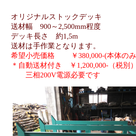
オリジナルストックデッキ
送材幅 900～2,500mm程度
デッキ長さ 約1,5m
送材は手作業となります。
希望小売価格 ￥380,000-(本体
＊自動送材付き ￥1,200,000-（税別
三相200V電源必要です