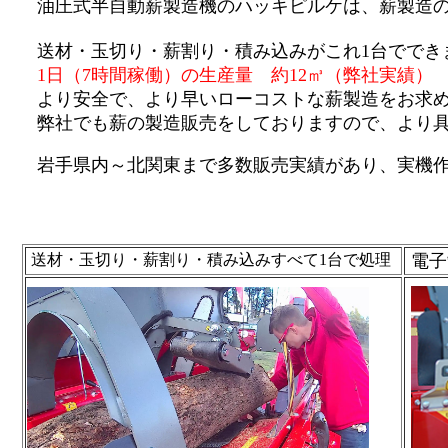
油圧式半自動薪製造機のハッキピルケは、薪製造
送材・玉切り・薪割り・積み込みがこれ1台ででき
1日（7時間稼働）の生産量 約12㎥（弊社実績）
より安全で、より早いローコストな薪製造をお求
弊社でも薪の製造販売をしておりますので、より
岩手県内～北関東まで
多数販売実績があり、実機
送材・玉切り・薪割り・積み込みすべて1台で処理
電子