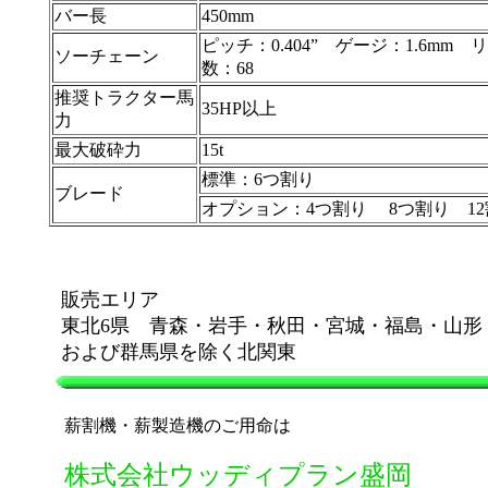
バー長
450mm
ピッチ：0.404” ゲージ：1.6mm 
ソーチェーン
数：68
推奨トラクター馬
35HP以上
力
最大破砕力
15t
標準：6つ割り
ブレード
オプション：4つ割り 8つ割り 12
販売エリア
東北6県 青森・岩手・秋田・宮城・福島・山形
および群馬県を除く北関東
薪割機・薪製造機のご用命は
株式会社ウッディプラン盛岡